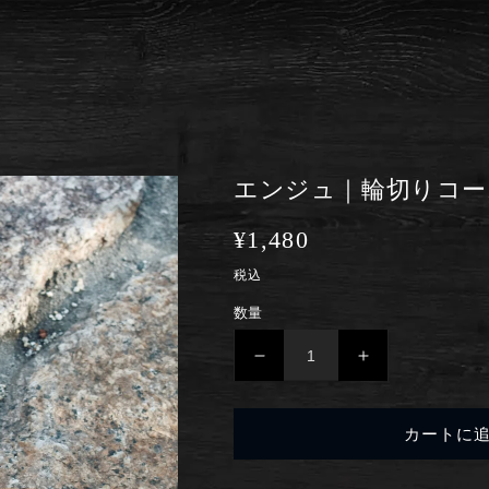
エンジュ｜輪切りコー
通
¥1,480
常
税込
価
数量
格
エ
エ
ン
ン
ジ
ジ
カートに
ュ
ュ
｜
｜