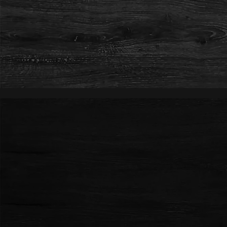
ル
で
メ
デ
ィ
ア
(1)
を
開
く