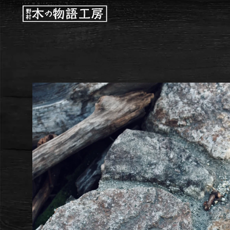
コンテ
ンツに
進む
商品情
報にス
キップ