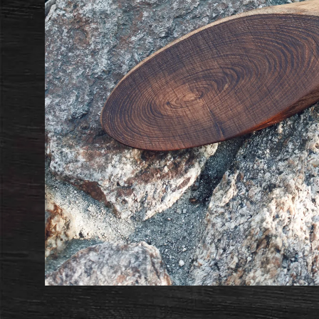
モ
ー
ダ