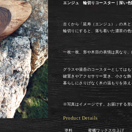
輪
輪
エンジュ 輪切りコースター｜深い色
切
切
り
り
コ
コ
古くから「延寿（エンジュ）」の木と
ー
ー
輪切りにすると、落ち着いた濃茶の色
ス
ス
タ
タ
ー
ー
一枚一枚、形や木目の表情は異なり、
の
の
数
数
グラスや湯呑のコースターとしてはも
量
量
鍵置きやアクセサリー置き、小さな飾
を
を
暮らしにさりげなく木の温もりを添え
減
増
ら
や
す
す
※写真はイメージです。お届けする形
Product Details
塗料
蜜蠟ワックス仕上げ