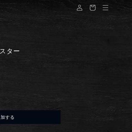
グ
ー
イ
ト
ン
スター
追加する