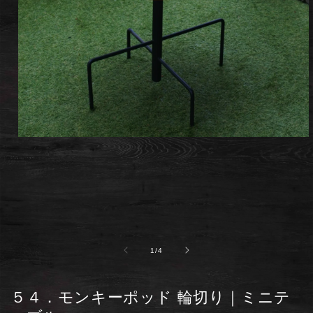
モ
ー
ダ
ル
で
メ
デ
ィ
ア
の
1
/
4
(1)
を
開
く
５４．モンキーポッド 輪切り｜ミニテ