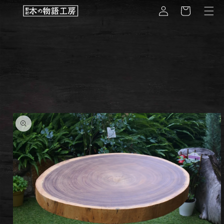
コンテ
グ
ー
ンツに
イ
進む
ト
ン
商品情
報にス
キップ