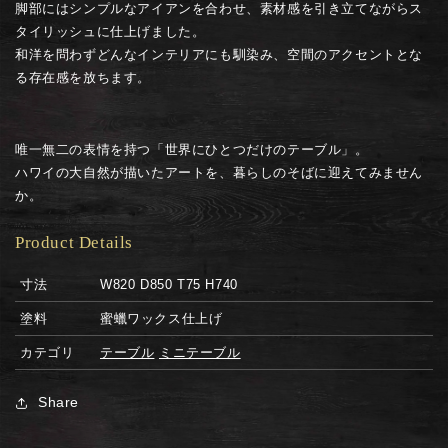
脚部にはシンプルなアイアンを合わせ、素材感を引き立てながらス
タイリッシュに仕上げました。
和洋を問わずどんなインテリアにも馴染み、空間のアクセントとな
る存在感を放ちます。
唯一無二の表情を持つ「世界にひとつだけのテーブル」。
ハワイの大自然が描いたアートを、暮らしのそばに迎えてみません
か。
Product Details
寸法
W820 D850 T75 H740
塗料
蜜蠟ワックス仕上げ
カテゴリ
テーブル
ミニテーブル
Share