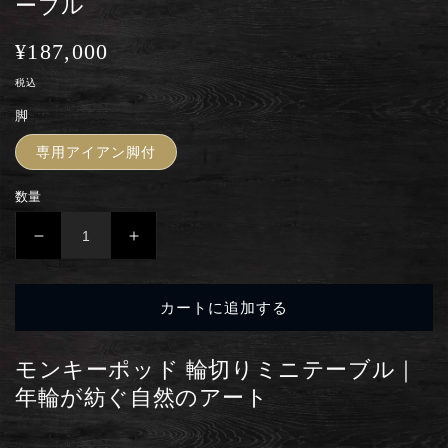
ーブル
通
¥187,000
常
税込
価
脚
格
専用アイアン脚付
数量
５
５
４．
４．
モ
モ
カートに追加する
ン
ン
キ
キ
ー
ー
モンキーポッド 輪切りミニテーブル｜
ポ
ポ
年輪が紡ぐ自然のアート
ッ
ッ
ド
ド