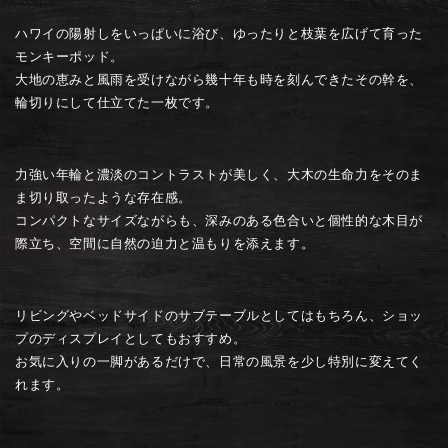
輪
輪
ハワイの陽射しをいっぱいに浴び、ゆったりと枝葉を広げて育った
切
切
モンキーポッド。
り
り
大地の恵みと風雨を受けながら幾十年も時を刻んできたその幹を、
｜
｜
輪切りにして仕立てた一枚です。
ミ
ミ
ニ
ニ
テ
テ
力強い年輪と濃淡のコントラストが美しく、大木の生命力をそのま
ー
ー
ま切り取ったような存在感。
ブ
ブ
コンパクトなサイズながらも、深みのある色合いと個性的な木目が
ル
ル
際立ち、空間に自然の迫力と温もりを添えます。
の
の
数
数
量
量
リビングやベッドサイドのサブテーブルとしてはもちろん、ショッ
を
を
プのディスプレイとしてもおすすめ。
減
増
お気に入りの一脚があるだけで、日常の風景を少し特別に変えてく
ら
や
れます。
す
す