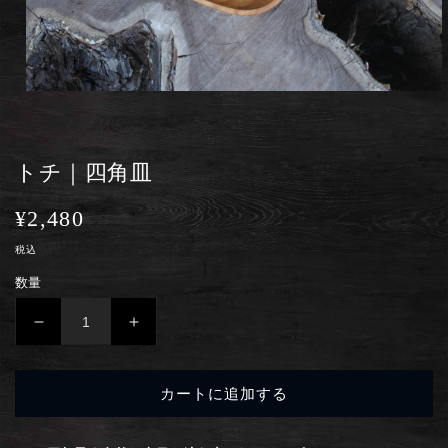
モ
ー
ダ
ル
トチ｜四角皿
で
メ
デ
通
¥2,480
ィ
ア
常
税込
(1)
を
価
数量
開
格
く
ト
ト
チ
チ
｜
｜
カートに追加する
四
四
角
角