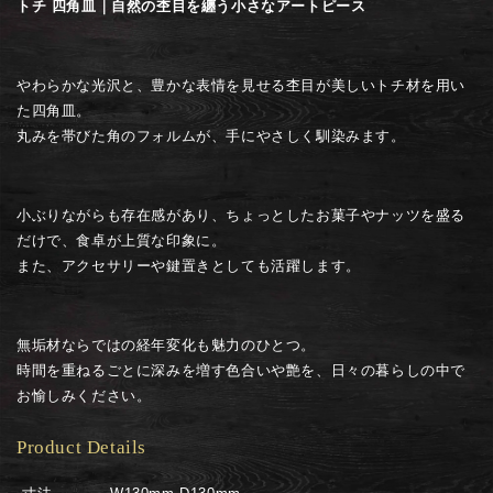
皿
皿
トチ 四角皿｜自然の杢目を纏う小さなアートピース
の
の
数
数
量
量
やわらかな光沢と、豊かな表情を見せる杢目が美しいトチ材を用い
を
を
た四角皿。
減
増
丸みを帯びた角のフォルムが、手にやさしく馴染みます。
ら
や
す
す
小ぶりながらも存在感があり、ちょっとしたお菓子やナッツを盛る
だけで、食卓が上質な印象に。
また、アクセサリーや鍵置きとしても活躍します。
無垢材ならではの経年変化も魅力のひとつ。
時間を重ねるごとに深みを増す色合いや艶を、日々の暮らしの中で
お愉しみください。
Product Details