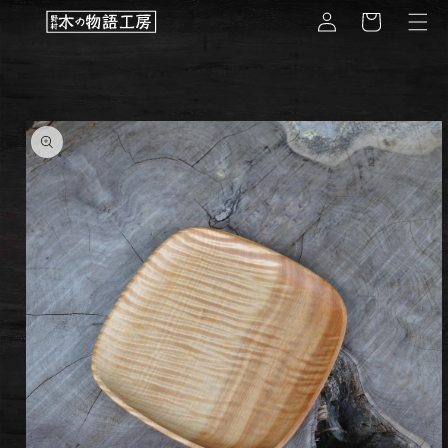
コンテ
グ
ー
ンツに
イ
進む
ト
ン
商品情
報にス
キップ