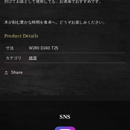
付けてお皿として使用しても、お洒落でおすすめです。
減
増
ら
や
す
す
木が刻む豊かな時間を食卓へ。どうぞお楽しみください。
Product Details
寸法
W280 D240 T25
カテゴリ
雑貨
Share
SNS