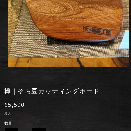
モ
ー
ダ
ル
欅｜そら豆カッティングボード
で
メ
デ
通
¥5,500
ィ
ア
常
税込
(1)
を
価
数量
開