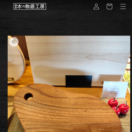
コンテ
グ
ー
ンツに
イ
進む
ト
ン
商品情
報にス
キップ