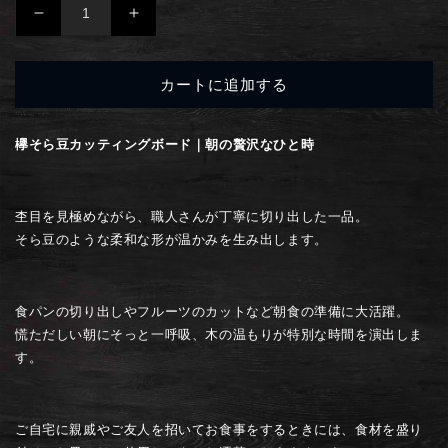
格
く
欅
欅
｜
｜
そ
そ
カートに追加する
ら
ら
豆
豆
カ
カ
欅そら豆カッティングボード｜朝の贅沢なひと時
ッ
ッ
テ
テ
ィ
ィ
杢目を見極めながら、職人さんが丁寧に切り出した一品。
ン
ン
そら豆のような柔和な形が温かみを生み出します。
グ
グ
ボ
ボ
ー
ー
食パンの切り出しやフルーツのカットなど朝食の準備に大活躍。
ド
ド
慌ただしい朝にそっと一呼吸、木の温もりが特別な時間を演出しま
の
の
す。
数
数
量
量
を
を
ご自宅に親戚やご友人を招いてお食事をするときには、食材を盛り